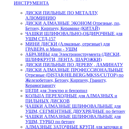
ИНСТРУМЕНТА
ДИСКИ ПИЛЬНЫЕ ПО МЕТАЛЛУ,
АЛЮМИНИЮ
ДИСКИ АЛМАЗНЫЕ ЭКОНОМ Отрезные, по,
Бетону, Кирпичу, Керамике (КИТАЙ)
ЧАШКИ ШЛИФОВАЛЬНО-ОБДИРОЧНЫЕ для
УШМ СТД-157
МИНИ ДИСКИ (Алмазные, отрезные) для
ГРАВЕРА и Мини - УШМ
АБРАЗИВЫ для Электроинструмента (ДИСКИ,
ШЛИФКРУГИ, ЛЕНТА, ШАРОЖКИ)
ДИСКИ ПИЛЬНЫЕ ПО ДЕРЕВУ , ЛАМИНАТУ
ДИСКИ АЛМАЗНЫЕ ПРОФЕССИОНАЛЬНЫЕ
Отрезные (DISTAR/HILBERG/MKSS/CUTOP) по
Железобетону, Бетону, Кирпичу, Граниту,
Керамограниту
ЦЕПИ для Электро и бензопил
КОЛЬЦА ПЕРЕХОДНЫЕ для АЛМАЗНЫХ и
ПИЛЬНЫХ ДИСКОВ
ЧАШКИ АЛМАЗНЫЕ ШЛИФОВАЛЬНЫЕ для
УШМ, СЕГМЕНТНЫЕ ДВУХРЯДНЫЕ по бетону
ЧАШКИ АЛМАЗНЫЕ ШЛИФОВАЛЬНЫЕ для
УШМ, ТУРБО по бетону
АЛМАЗНЫЕ ЗАТОЧНЫЕ КРУГИ для заточки и