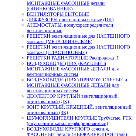
МОНТАЖНЫЕ ФАСОННЫЕ детали
(ОЦИНКОВАННЫЕ)
ВЕНТИЛЯТОРЫ БЫТОВЫЕ
ДИФФУЗОРЫ приточно-вытяжные (DK)
АНЕМОСТАТЫ, воздухораспределители
вентиляционные
РЕШЕТКИ вентиляционные для НАСТЕННОГО
монтажа (МЕТАЛЛИЧЕСКИЕ)
РЕШЕТКИ вентиляционные для НАСТЕННОГО
монтажа (ПЛАСТИКОВЫЕ)
РЕШЕТКИ РАДИАТОРНЫЕ Распродажа !!!
ВОЗДУХОВОДЫ (ПВХ) КРУГЛЫЕ и
МОНТАЖНЫЕ ФАСОННЫЕ ДЕТАЛИ для
вентиляционных систем
ВОЗДУХОВОДЫ (ПВХ) ПРЯМОУГОЛЬНЫЕ и
МОНТАЖНЫЕ ФАСОННЫЕ ДЕТАЛИ для
вентиляционных систем
ДЕФЛЕКТОР КРУГЛЫЙ вентиляционный,
оцинкованный (ДК)
ЗОНТ КРУГЛЫЙ, КРЫШНЫЙ, вентиляционный,
оцинкованный (ЗК)
ШУМОГЛУШИТЕЛИ КРУГЛЫЕ Трубчатые, ГТК
(внутренний канал перфорированный)
ВОЗДУХОВОДЫ КРУГЛОГО сечения,
ФАСОННЫЕ детали (НЕРЖАВЕЮЩАЯ сталь)