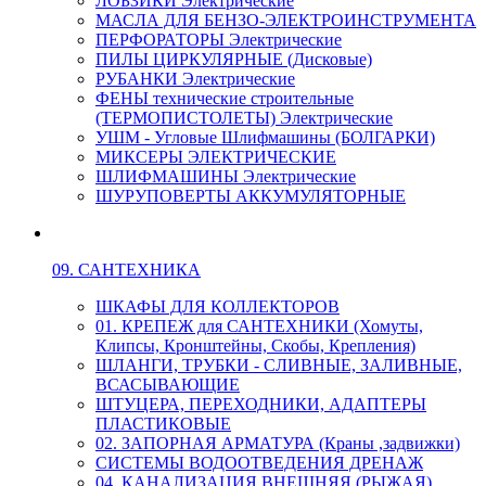
ЛОБЗИКИ Электрические
МАСЛА ДЛЯ БЕНЗО-ЭЛЕКТРОИНСТРУМЕНТА
ПЕРФОРАТОРЫ Электрические
ПИЛЫ ЦИРКУЛЯРНЫЕ (Дисковые)
РУБАНКИ Электрические
ФЕНЫ технические строительные
(ТЕРМОПИСТОЛЕТЫ) Электрические
УШМ - Угловые Шлифмашины (БОЛГАРКИ)
МИКСЕРЫ ЭЛЕКТРИЧЕСКИЕ
ШЛИФМАШИНЫ Электрические
ШУРУПОВЕРТЫ АККУМУЛЯТОРНЫЕ
09. САНТЕХНИКА
ШКАФЫ ДЛЯ КОЛЛЕКТОРОВ
01. КРЕПЕЖ для САНТЕХНИКИ (Хомуты,
Клипсы, Кронштейны, Скобы, Крепления)
ШЛАНГИ, ТРУБКИ - СЛИВНЫЕ, ЗАЛИВНЫЕ,
ВСАСЫВАЮЩИЕ
ШТУЦЕРА, ПЕРЕХОДНИКИ, АДАПТЕРЫ
ПЛАСТИКОВЫЕ
02. ЗАПОРНАЯ АРМАТУРА (Краны ,задвижки)
СИСТЕМЫ ВОДООТВЕДЕНИЯ ДРЕНАЖ
04. КАНАЛИЗАЦИЯ ВНЕШНЯЯ (РЫЖАЯ)