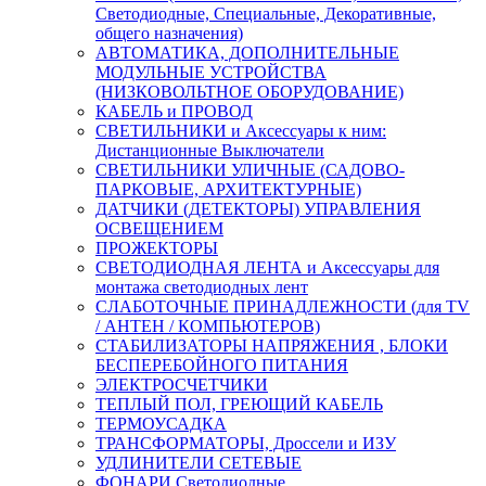
Светодиодные, Специальные, Декоративные,
общего назначения)
АВТОМАТИКА, ДОПОЛНИТЕЛЬНЫЕ
МОДУЛЬНЫЕ УСТРОЙСТВА
(НИЗКОВОЛЬТНОЕ ОБОРУДОВАНИЕ)
КАБЕЛЬ и ПРОВОД
СВЕТИЛЬНИКИ и Аксессуары к ним:
Дистанционные Выключатели
СВЕТИЛЬНИКИ УЛИЧНЫЕ (САДОВО-
ПАРКОВЫЕ, АРХИТЕКТУРНЫЕ)
ДАТЧИКИ (ДЕТЕКТОРЫ) УПРАВЛЕНИЯ
ОСВЕЩЕНИЕМ
ПРОЖЕКТОРЫ
СВЕТОДИОДНАЯ ЛЕНТА и Аксессуары для
монтажа светодиодных лент
СЛАБОТОЧНЫЕ ПРИНАДЛЕЖНОСТИ (для TV
/ АНТЕН / КОМПЬЮТЕРОВ)
СТАБИЛИЗАТОРЫ НАПРЯЖЕНИЯ , БЛОКИ
БЕСПЕРЕБОЙНОГО ПИТАНИЯ
ЭЛЕКТРОСЧЕТЧИКИ
ТЕПЛЫЙ ПОЛ, ГРЕЮЩИЙ КАБЕЛЬ
ТЕРМОУСАДКА
ТРАНСФОРМАТОРЫ, Дроссели и ИЗУ
УДЛИНИТЕЛИ СЕТЕВЫЕ
ФОНАРИ Светодиодные