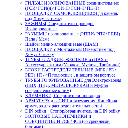
ГИЛЬЗЫ ИЗОЛИРОВАННЫЕ соединительные
(ГСИ/ ГСИ(н)/ ГСИ-П/ ГСИ-Т/ ПК-Т)
ПЛОЩАДКИ САМОКЛЕЯЩИЕСЯ дл кабеля,
под Хомут-Стяжку
ЗАЖИМЫ, Соединители проводов,
Изолированные
РАЗЪЕМЫ изолированные (РППИ/ РПИ/ РШИ)
Папа / Мама
Шайбы медно-алюминиевые (ШАМ)
ПЛОЩАДКИ с Монтажным Отверстием под
Хомут-Стяжку
ТРУБЫ ГЛАДКИЕ, ЖЕСТКИЕ из ПВХ и
Аксессуары к ним (Уголки , Муфты , Тройники)
БЛОКИ РАСПРЕДЕЛИТЕЛЬНЫЕ (МРБ / РБ /
РБП) 1П / 4П полюсные , в защитном корпусе
ТРУБЫ ГОФРИРОВАННЫЕ для Электрокабеля
(ПВХ, ПНД, МЕТАЛЛОРУКАВ и Муфты
соеденительные к ним)
КЛЕМНИКИ, Соединители проводов
АРМАТУРА для СИП и заземления. Линейная
арматура для распределительных сетей
DIN рейки , Стопор/ограничитель на DIN рейку
БОЛТОВЫЕ НАКОНЕЧНИКИ и
СОЕДИНИТЕЛИ 2СБ / 4СБ (со срывными
болтами)