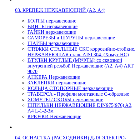
03. КРЕПЕЖ НЕРЖАВЕЮЩИЙ (А2, А4)
БОЛТЫ нержавеющие
ВИНТЫ нержавеющие
ГАЙКИ нержавеющие
САМОРЕЗЫ и ШУРУПЫ нержавеющие
ШАЙБЫ нержавеющие
СТЯЖКИ СТАЛЬНЫЕ СКС коррозийно-стойкие,
НЕРЖАВЕЮЩАЯ сталь AISI 304, (Хомут НС)
ВТУЛКИ КРУГЛЫЕ (МУФТЫ) со сквозной
внутренней резьбой Нержавеющие (А2, А4) ART
9070
АНКЕРА Нержавеющие
ЗАКЛЕПКИ нержавеющие
КОЛЬЦА СТОПОРНЫЕ нержавеющие
ТРАВЕРСА - Профили монтажные С-образные
ХОМУТЫ / СКОБЫ нержавеющие
ШПИЛЬКИ НЕРЖАВЕЮЩИЕ DIN975(976) A2,
А4 L-1-2-3м
КРЮЧКИ Нержавеющие
04. ОСНАСТКА (РАСХОДНИКИ) ДЛЯ ЭЛЕКТРО-