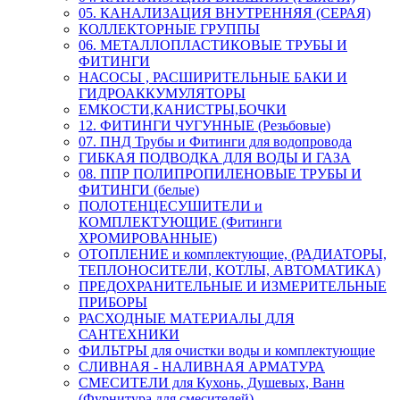
05. КАНАЛИЗАЦИЯ ВНУТРЕННЯЯ (СЕРАЯ)
КОЛЛЕКТОРНЫЕ ГРУППЫ
06. МЕТАЛЛОПЛАСТИКОВЫЕ ТРУБЫ И
ФИТИНГИ
НАСОСЫ , РАСШИРИТЕЛЬНЫЕ БАКИ И
ГИДРОАККУМУЛЯТОРЫ
ЕМКОСТИ,КАНИСТРЫ,БОЧКИ
12. ФИТИНГИ ЧУГУННЫЕ (Резьбовые)
07. ПНД Трубы и Фитинги для водопровода
ГИБКАЯ ПОДВОДКА ДЛЯ ВОДЫ И ГАЗА
08. ППР ПОЛИПРОПИЛЕНОВЫЕ ТРУБЫ И
ФИТИНГИ (белые)
ПОЛОТЕНЦЕСУШИТЕЛИ и
КОМПЛЕКТУЮЩИЕ (Фитинги
ХРОМИРОВАННЫЕ)
ОТОПЛЕНИЕ и комплектующие, (РАДИАТОРЫ,
ТЕПЛОНОСИТЕЛИ, КОТЛЫ, АВТОМАТИКА)
ПРЕДОХРАНИТЕЛЬНЫЕ И ИЗМЕРИТЕЛЬНЫЕ
ПРИБОРЫ
РАСХОДНЫЕ МАТЕРИАЛЫ ДЛЯ
САНТЕХНИКИ
ФИЛЬТРЫ для очистки воды и комплектующие
СЛИВНАЯ - НАЛИВНАЯ АРМАТУРА
СМЕСИТЕЛИ для Кухонь, Душевых, Ванн
(Фурнитура для смесителей)