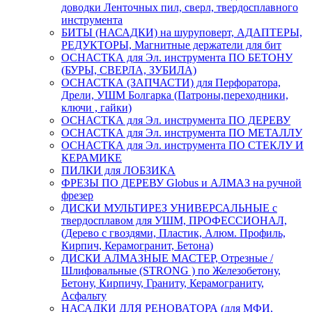
доводки Ленточных пил, сверл, твердосплавного
инструмента
БИТЫ (НАСАДКИ) на шуруповерт, АДАПТЕРЫ,
РЕДУКТОРЫ, Магнитные держатели для бит
ОСНАСТКА для Эл. инструмента ПО БЕТОНУ
(БУРЫ, СВЕРЛА, ЗУБИЛА)
ОСНАСТКА (ЗАПЧАСТИ) для Перфоратора,
Дрели, УШМ Болгарка (Патроны,переходники,
ключи , гайки)
ОСНАСТКА для Эл. инструмента ПО ДЕРЕВУ
ОСНАСТКА для Эл. инструмента ПО МЕТАЛЛУ
ОСНАСТКА для Эл. инструмента ПО СТЕКЛУ И
КЕРАМИКЕ
ПИЛКИ для ЛОБЗИКА
ФРЕЗЫ ПО ДЕРЕВУ Globus и АЛМАЗ на ручной
фрезер
ДИСКИ МУЛЬТИРЕЗ УНИВЕРСАЛЬНЫЕ с
твердосплавом для УШМ, ПРОФЕССИОНАЛ,
(Дерево с гвоздями, Пластик, Алюм. Профиль,
Кирпич, Керамогранит, Бетона)
ДИСКИ АЛМАЗНЫЕ МАСТЕР, Отрезные /
Шлифовальные (STRONG ) по Железобетону,
Бетону, Кирпичу, Граниту, Керамограниту,
Асфальту
НАСАДКИ ДЛЯ РЕНОВАТОРА (для МФИ,