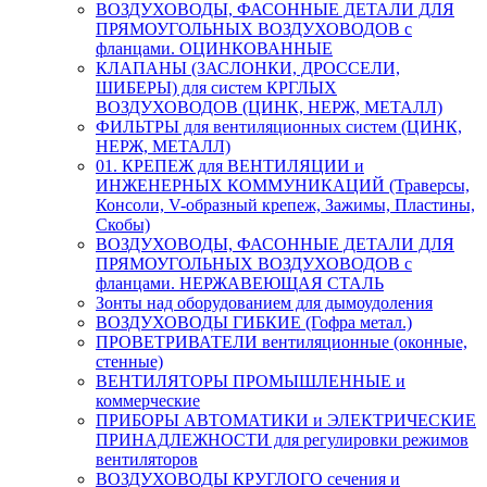
ВОЗДУХОВОДЫ, ФАСОННЫЕ ДЕТАЛИ ДЛЯ
ПРЯМОУГОЛЬНЫХ ВОЗДУХОВОДОВ с
фланцами. ОЦИНКОВАННЫЕ
КЛАПАНЫ (ЗАСЛОНКИ, ДРОССЕЛИ,
ШИБЕРЫ) для систем КРГЛЫХ
ВОЗДУХОВОДОВ (ЦИНК, НЕРЖ, МЕТАЛЛ)
ФИЛЬТРЫ для вентиляционных систем (ЦИНК,
НЕРЖ, МЕТАЛЛ)
01. КРЕПЕЖ для ВЕНТИЛЯЦИИ и
ИНЖЕНЕРНЫХ КОММУНИКАЦИЙ (Траверсы,
Консоли, V-образный крепеж, Зажимы, Пластины,
Скобы)
ВОЗДУХОВОДЫ, ФАСОННЫЕ ДЕТАЛИ ДЛЯ
ПРЯМОУГОЛЬНЫХ ВОЗДУХОВОДОВ с
фланцами. НЕРЖАВЕЮЩАЯ СТАЛЬ
Зонты над оборудованием для дымоудоления
ВОЗДУХОВОДЫ ГИБКИЕ (Гофра метал.)
ПРОВЕТРИВАТЕЛИ вентиляционные (оконные,
стенные)
ВЕНТИЛЯТОРЫ ПРОМЫШЛЕННЫЕ и
коммерческие
ПРИБОРЫ АВТОМАТИКИ и ЭЛЕКТРИЧЕСКИЕ
ПРИНАДЛЕЖНОСТИ для регулировки режимов
вентиляторов
ВОЗДУХОВОДЫ КРУГЛОГО сечения и