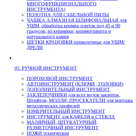
МНОГОФУНКЦИОНАЛЬНОГО
ИНСТРУМЕНТА)
ПОЛОТНА ДЛЯ САБЕЛЬНОЙ ПИЛЫ
ЧАШКА АЛМАЗНАЯ ШЛИФОВАЛЬНАЯ для
УШМ, обработка кромки плиток под 45 и 90
градусов, из керамики, керамогранита и
натурального камня
ЩЕТКИ КРАЦОВКИ проволочные для УШМ/
ДРЕЛИ
05. РУЧНОЙ ИНСТРУМЕНТ
ПОРОХОВОЙ ИНСТРУМЕНТ
АВТОИНСТРУМЕНТ (КЛЮЧИ , ГОЛОВКИ)
ДОПОЛНИТЕЛЬНЫЙ ИНСТРУМЕНТ
ЗАКЛЕПОЧНИКИ для всех видов заклепок,
Штифтов, МОЛЛИ, ПРОСЕКАТЕЛИ для монтажа
металлических профилей
ИЗМЕРИТЕЛЬНЫЙ ИНСТРУМЕНТ
ИНСТРУМЕНТ для КАФЕЛЯ и СТЕКЛА
МАЛЯРНЫЙ, ШТУКАТУРНЫЙ,
РАЗМЕТОЧНЫЙ ИНСТРУМЕНТ
НОЖИ технические