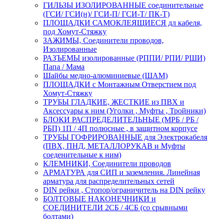
ГИЛЬЗЫ ИЗОЛИРОВАННЫЕ соединительные
(ГСИ/ ГСИ(н)/ ГСИ-П/ ГСИ-Т/ ПК-Т)
ПЛОЩАДКИ САМОКЛЕЯЩИЕСЯ дл кабеля,
под Хомут-Стяжку
ЗАЖИМЫ, Соединители проводов,
Изолированные
РАЗЪЕМЫ изолированные (РППИ/ РПИ/ РШИ)
Папа / Мама
Шайбы медно-алюминиевые (ШАМ)
ПЛОЩАДКИ с Монтажным Отверстием под
Хомут-Стяжку
ТРУБЫ ГЛАДКИЕ, ЖЕСТКИЕ из ПВХ и
Аксессуары к ним (Уголки , Муфты , Тройники)
БЛОКИ РАСПРЕДЕЛИТЕЛЬНЫЕ (МРБ / РБ /
РБП) 1П / 4П полюсные , в защитном корпусе
ТРУБЫ ГОФРИРОВАННЫЕ для Электрокабеля
(ПВХ, ПНД, МЕТАЛЛОРУКАВ и Муфты
соеденительные к ним)
КЛЕМНИКИ, Соединители проводов
АРМАТУРА для СИП и заземления. Линейная
арматура для распределительных сетей
DIN рейки , Стопор/ограничитель на DIN рейку
БОЛТОВЫЕ НАКОНЕЧНИКИ и
СОЕДИНИТЕЛИ 2СБ / 4СБ (со срывными
болтами)