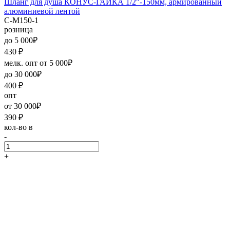
Шланг для душа КОНУС-ГАЙКА 1/2"-150мм, армированный
алюминиевой лентой
C-M150-1
розница
до 5 000₽
430
₽
мелк. опт от 5 000₽
до 30 000₽
400
₽
опт
от 30 000₽
390
₽
кол-во в
-
+