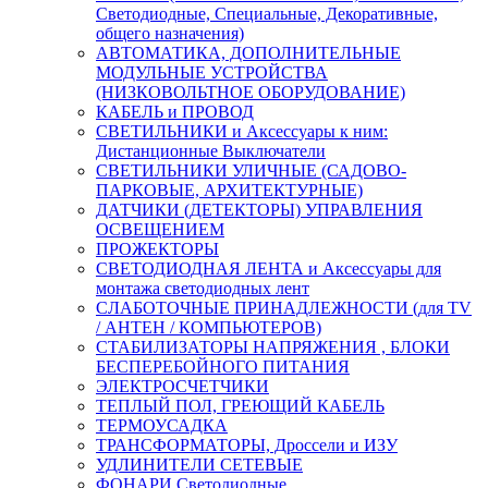
Светодиодные, Специальные, Декоративные,
общего назначения)
АВТОМАТИКА, ДОПОЛНИТЕЛЬНЫЕ
МОДУЛЬНЫЕ УСТРОЙСТВА
(НИЗКОВОЛЬТНОЕ ОБОРУДОВАНИЕ)
КАБЕЛЬ и ПРОВОД
СВЕТИЛЬНИКИ и Аксессуары к ним:
Дистанционные Выключатели
СВЕТИЛЬНИКИ УЛИЧНЫЕ (САДОВО-
ПАРКОВЫЕ, АРХИТЕКТУРНЫЕ)
ДАТЧИКИ (ДЕТЕКТОРЫ) УПРАВЛЕНИЯ
ОСВЕЩЕНИЕМ
ПРОЖЕКТОРЫ
СВЕТОДИОДНАЯ ЛЕНТА и Аксессуары для
монтажа светодиодных лент
СЛАБОТОЧНЫЕ ПРИНАДЛЕЖНОСТИ (для TV
/ АНТЕН / КОМПЬЮТЕРОВ)
СТАБИЛИЗАТОРЫ НАПРЯЖЕНИЯ , БЛОКИ
БЕСПЕРЕБОЙНОГО ПИТАНИЯ
ЭЛЕКТРОСЧЕТЧИКИ
ТЕПЛЫЙ ПОЛ, ГРЕЮЩИЙ КАБЕЛЬ
ТЕРМОУСАДКА
ТРАНСФОРМАТОРЫ, Дроссели и ИЗУ
УДЛИНИТЕЛИ СЕТЕВЫЕ
ФОНАРИ Светодиодные