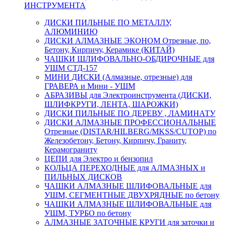
ИНСТРУМЕНТА
ДИСКИ ПИЛЬНЫЕ ПО МЕТАЛЛУ,
АЛЮМИНИЮ
ДИСКИ АЛМАЗНЫЕ ЭКОНОМ Отрезные, по,
Бетону, Кирпичу, Керамике (КИТАЙ)
ЧАШКИ ШЛИФОВАЛЬНО-ОБДИРОЧНЫЕ для
УШМ СТД-157
МИНИ ДИСКИ (Алмазные, отрезные) для
ГРАВЕРА и Мини - УШМ
АБРАЗИВЫ для Электроинструмента (ДИСКИ,
ШЛИФКРУГИ, ЛЕНТА, ШАРОЖКИ)
ДИСКИ ПИЛЬНЫЕ ПО ДЕРЕВУ , ЛАМИНАТУ
ДИСКИ АЛМАЗНЫЕ ПРОФЕССИОНАЛЬНЫЕ
Отрезные (DISTAR/HILBERG/MKSS/CUTOP) по
Железобетону, Бетону, Кирпичу, Граниту,
Керамограниту
ЦЕПИ для Электро и бензопил
КОЛЬЦА ПЕРЕХОДНЫЕ для АЛМАЗНЫХ и
ПИЛЬНЫХ ДИСКОВ
ЧАШКИ АЛМАЗНЫЕ ШЛИФОВАЛЬНЫЕ для
УШМ, СЕГМЕНТНЫЕ ДВУХРЯДНЫЕ по бетону
ЧАШКИ АЛМАЗНЫЕ ШЛИФОВАЛЬНЫЕ для
УШМ, ТУРБО по бетону
АЛМАЗНЫЕ ЗАТОЧНЫЕ КРУГИ для заточки и