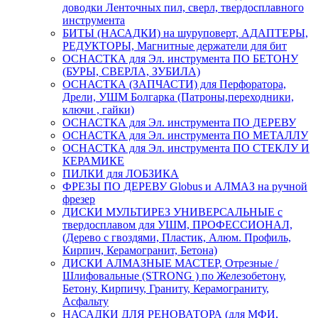
доводки Ленточных пил, сверл, твердосплавного
инструмента
БИТЫ (НАСАДКИ) на шуруповерт, АДАПТЕРЫ,
РЕДУКТОРЫ, Магнитные держатели для бит
ОСНАСТКА для Эл. инструмента ПО БЕТОНУ
(БУРЫ, СВЕРЛА, ЗУБИЛА)
ОСНАСТКА (ЗАПЧАСТИ) для Перфоратора,
Дрели, УШМ Болгарка (Патроны,переходники,
ключи , гайки)
ОСНАСТКА для Эл. инструмента ПО ДЕРЕВУ
ОСНАСТКА для Эл. инструмента ПО МЕТАЛЛУ
ОСНАСТКА для Эл. инструмента ПО СТЕКЛУ И
КЕРАМИКЕ
ПИЛКИ для ЛОБЗИКА
ФРЕЗЫ ПО ДЕРЕВУ Globus и АЛМАЗ на ручной
фрезер
ДИСКИ МУЛЬТИРЕЗ УНИВЕРСАЛЬНЫЕ с
твердосплавом для УШМ, ПРОФЕССИОНАЛ,
(Дерево с гвоздями, Пластик, Алюм. Профиль,
Кирпич, Керамогранит, Бетона)
ДИСКИ АЛМАЗНЫЕ МАСТЕР, Отрезные /
Шлифовальные (STRONG ) по Железобетону,
Бетону, Кирпичу, Граниту, Керамограниту,
Асфальту
НАСАДКИ ДЛЯ РЕНОВАТОРА (для МФИ,