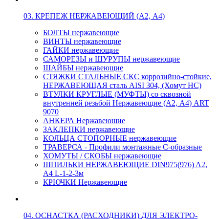
03. КРЕПЕЖ НЕРЖАВЕЮЩИЙ (А2, А4)
БОЛТЫ нержавеющие
ВИНТЫ нержавеющие
ГАЙКИ нержавеющие
САМОРЕЗЫ и ШУРУПЫ нержавеющие
ШАЙБЫ нержавеющие
СТЯЖКИ СТАЛЬНЫЕ СКС коррозийно-стойкие,
НЕРЖАВЕЮЩАЯ сталь AISI 304, (Хомут НС)
ВТУЛКИ КРУГЛЫЕ (МУФТЫ) со сквозной
внутренней резьбой Нержавеющие (А2, А4) ART
9070
АНКЕРА Нержавеющие
ЗАКЛЕПКИ нержавеющие
КОЛЬЦА СТОПОРНЫЕ нержавеющие
ТРАВЕРСА - Профили монтажные С-образные
ХОМУТЫ / СКОБЫ нержавеющие
ШПИЛЬКИ НЕРЖАВЕЮЩИЕ DIN975(976) A2,
А4 L-1-2-3м
КРЮЧКИ Нержавеющие
04. ОСНАСТКА (РАСХОДНИКИ) ДЛЯ ЭЛЕКТРО-