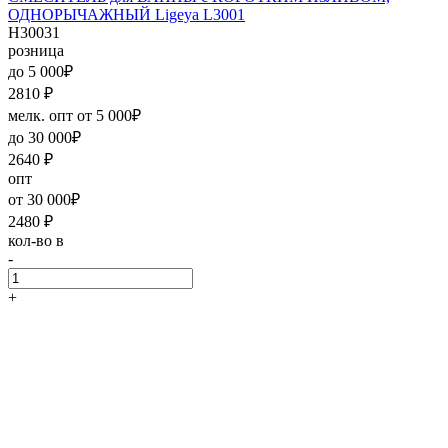
ОДНОРЫЧАЖНЫЙ Ligeya L3001
H30031
розница
до 5 000₽
2810
₽
мелк. опт от 5 000₽
до 30 000₽
2640
₽
опт
от 30 000₽
2480
₽
кол-во в
-
+