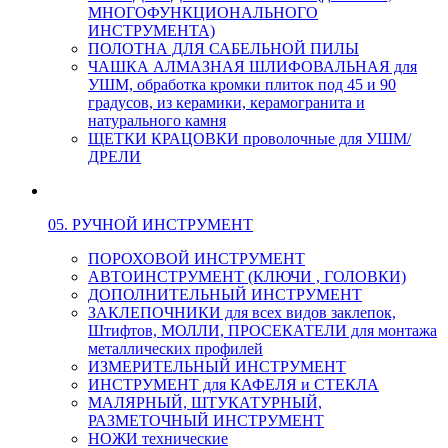
МНОГОФУНКЦИОНАЛЬНОГО
ИНСТРУМЕНТА)
ПОЛОТНА ДЛЯ САБЕЛЬНОЙ ПИЛЫ
ЧАШКА АЛМАЗНАЯ ШЛИФОВАЛЬНАЯ для
УШМ, обработка кромки плиток под 45 и 90
градусов, из керамики, керамогранита и
натурального камня
ЩЕТКИ КРАЦОВКИ проволочные для УШМ/
ДРЕЛИ
05. РУЧНОЙ ИНСТРУМЕНТ
ПОРОХОВОЙ ИНСТРУМЕНТ
АВТОИНСТРУМЕНТ (КЛЮЧИ , ГОЛОВКИ)
ДОПОЛНИТЕЛЬНЫЙ ИНСТРУМЕНТ
ЗАКЛЕПОЧНИКИ для всех видов заклепок,
Штифтов, МОЛЛИ, ПРОСЕКАТЕЛИ для монтажа
металлических профилей
ИЗМЕРИТЕЛЬНЫЙ ИНСТРУМЕНТ
ИНСТРУМЕНТ для КАФЕЛЯ и СТЕКЛА
МАЛЯРНЫЙ, ШТУКАТУРНЫЙ,
РАЗМЕТОЧНЫЙ ИНСТРУМЕНТ
НОЖИ технические