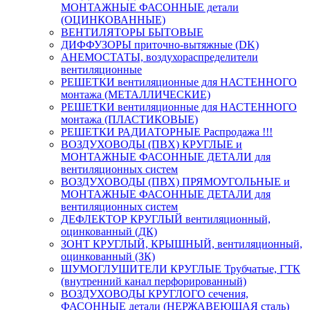
МОНТАЖНЫЕ ФАСОННЫЕ детали
(ОЦИНКОВАННЫЕ)
ВЕНТИЛЯТОРЫ БЫТОВЫЕ
ДИФФУЗОРЫ приточно-вытяжные (DK)
АНЕМОСТАТЫ, воздухораспределители
вентиляционные
РЕШЕТКИ вентиляционные для НАСТЕННОГО
монтажа (МЕТАЛЛИЧЕСКИЕ)
РЕШЕТКИ вентиляционные для НАСТЕННОГО
монтажа (ПЛАСТИКОВЫЕ)
РЕШЕТКИ РАДИАТОРНЫЕ Распродажа !!!
ВОЗДУХОВОДЫ (ПВХ) КРУГЛЫЕ и
МОНТАЖНЫЕ ФАСОННЫЕ ДЕТАЛИ для
вентиляционных систем
ВОЗДУХОВОДЫ (ПВХ) ПРЯМОУГОЛЬНЫЕ и
МОНТАЖНЫЕ ФАСОННЫЕ ДЕТАЛИ для
вентиляционных систем
ДЕФЛЕКТОР КРУГЛЫЙ вентиляционный,
оцинкованный (ДК)
ЗОНТ КРУГЛЫЙ, КРЫШНЫЙ, вентиляционный,
оцинкованный (ЗК)
ШУМОГЛУШИТЕЛИ КРУГЛЫЕ Трубчатые, ГТК
(внутренний канал перфорированный)
ВОЗДУХОВОДЫ КРУГЛОГО сечения,
ФАСОННЫЕ детали (НЕРЖАВЕЮЩАЯ сталь)