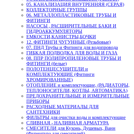
05. КАНАЛИЗАЦИЯ ВНУТРЕННЯЯ (СЕРАЯ)
КОЛЛЕКТОРНЫЕ ГРУППЫ
06. МЕТАЛЛОПЛАСТИКОВЫЕ ТРУБЫ И
ФИТИНГИ
НАСОСЫ , РАСШИРИТЕЛЬНЫЕ БАКИ И
ГИДРОАККУМУЛЯТОРЫ
ЕМКОСТИ,КАНИСТРЫ,БОЧКИ
12. ФИТИНГИ ЧУГУННЫЕ (Резьбовые)
07. ПНД Трубы и Фитинги для водопровода
ГИБКАЯ ПОДВОДКА ДЛЯ ВОДЫ И ГАЗА
08. ППР ПОЛИПРОПИЛЕНОВЫЕ ТРУБЫ И
ФИТИНГИ (белые)
ПОЛОТЕНЦЕСУШИТЕЛИ и
КОМПЛЕКТУЮЩИЕ (Фитинги
ХРОМИРОВАННЫЕ)
ОТОПЛЕНИЕ и комплектующие, (РАДИАТОРЫ,
ТЕПЛОНОСИТЕЛИ, КОТЛЫ, АВТОМАТИКА)
ПРЕДОХРАНИТЕЛЬНЫЕ И ИЗМЕРИТЕЛЬНЫЕ
ПРИБОРЫ
РАСХОДНЫЕ МАТЕРИАЛЫ ДЛЯ
САНТЕХНИКИ
ФИЛЬТРЫ для очистки воды и комплектующие
СЛИВНАЯ - НАЛИВНАЯ АРМАТУРА
СМЕСИТЕЛИ для Кухонь, Душевых, Ванн
(Фурнитура для смесителей)