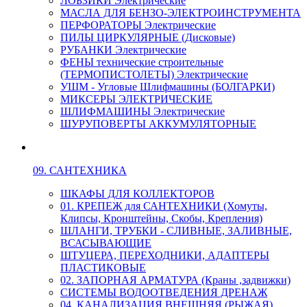
ЛОБЗИКИ Электрические
МАСЛА ДЛЯ БЕНЗО-ЭЛЕКТРОИНСТРУМЕНТА
ПЕРФОРАТОРЫ Электрические
ПИЛЫ ЦИРКУЛЯРНЫЕ (Дисковые)
РУБАНКИ Электрические
ФЕНЫ технические строительные
(ТЕРМОПИСТОЛЕТЫ) Электрические
УШМ - Угловые Шлифмашины (БОЛГАРКИ)
МИКСЕРЫ ЭЛЕКТРИЧЕСКИЕ
ШЛИФМАШИНЫ Электрические
ШУРУПОВЕРТЫ АККУМУЛЯТОРНЫЕ
09. САНТЕХНИКА
ШКАФЫ ДЛЯ КОЛЛЕКТОРОВ
01. КРЕПЕЖ для САНТЕХНИКИ (Хомуты,
Клипсы, Кронштейны, Скобы, Крепления)
ШЛАНГИ, ТРУБКИ - СЛИВНЫЕ, ЗАЛИВНЫЕ,
ВСАСЫВАЮЩИЕ
ШТУЦЕРА, ПЕРЕХОДНИКИ, АДАПТЕРЫ
ПЛАСТИКОВЫЕ
02. ЗАПОРНАЯ АРМАТУРА (Краны ,задвижки)
СИСТЕМЫ ВОДООТВЕДЕНИЯ ДРЕНАЖ
04. КАНАЛИЗАЦИЯ ВНЕШНЯЯ (РЫЖАЯ)