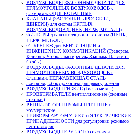
ВОЗДУХОВОДЫ, ФАСОННЫЕ ДЕТАЛИ ДЛЯ
ПРЯМОУГОЛЬНЫХ ВОЗДУХОВОДОВ с
фланцами. ОЦИНКОВАННЫЕ
КЛАПАНЫ (ЗАСЛОНКИ, ДРОССЕЛИ,
ШИБЕРЫ) для систем КРГЛЫХ
ВОЗДУХОВОДОВ (ЦИНК, НЕРЖ, МЕТАЛЛ)
ФИЛЬТРЫ для вентиляционных систем (ЦИНК,
НЕРЖ, МЕТАЛЛ)
01. КРЕПЕЖ для ВЕНТИЛЯЦИИ и
ИНЖЕНЕРНЫХ КОММУНИКАЦИЙ (Траверсы,
Консоли, V-образный крепеж, Зажимы, Пластины,
Скобы)
ВОЗДУХОВОДЫ, ФАСОННЫЕ ДЕТАЛИ ДЛЯ
ПРЯМОУГОЛЬНЫХ ВОЗДУХОВОДОВ с
фланцами. НЕРЖАВЕЮЩАЯ СТАЛЬ
Зонты над оборудованием для дымоудоления
ВОЗДУХОВОДЫ ГИБКИЕ (Гофра метал.)
ПРОВЕТРИВАТЕЛИ вентиляционные (оконные,
стенные)
ВЕНТИЛЯТОРЫ ПРОМЫШЛЕННЫЕ и
коммерческие
ПРИБОРЫ АВТОМАТИКИ и ЭЛЕКТРИЧЕСКИЕ
ПРИНАДЛЕЖНОСТИ для регулировки режимов
вентиляторов
ВОЗДУХОВОДЫ КРУГЛОГО сечения и