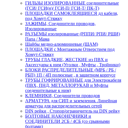
ГИЛЬЗЫ ИЗОЛИРОВАННЫЕ соединительные
(ГСИ/ ГСИ(н)/ ГСИ-П/ ГСИ-Т/ ПК-Т)
ПЛОЩАДКИ САМОКЛЕЯЩИЕСЯ дл кабеля,
под Хомут-Стяжку
ЗАЖИМЫ, Соединители проводов,
Изолированные
РАЗЪЕМЫ изолированные (РППИ/ РПИ/ РШИ)
Папа / Мама
Шайбы медно-алюминиевые (ШАМ)
ПЛОЩАДКИ с Монтажным Отверстием под
Хомут-Стяжку
ТРУБЫ ГЛАДКИЕ, ЖЕСТКИЕ из ПВХ и
Аксессуары к ним (Уголки , Муфты , Тройники)
БЛОКИ РАСПРЕДЕЛИТЕЛЬНЫЕ (МРБ / РБ /
РБП) 1П / 4П полюсные , в защитном корпусе
ТРУБЫ ГОФРИРОВАННЫЕ для Электрокабеля
(ПВХ, ПНД, МЕТАЛЛОРУКАВ и Муфты
соеденительные к ним)
КЛЕМНИКИ, Соединители проводов
АРМАТУРА для СИП и заземления. Линейная
арматура для распределительных сетей
DIN рейки , Стопор/ограничитель на DIN рейку
БОЛТОВЫЕ НАКОНЕЧНИКИ и
СОЕДИНИТЕЛИ 2СБ / 4СБ (со срывными
болтами)