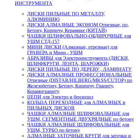
ИНСТРУМЕНТА
ДИСКИ ПИЛЬНЫЕ ПО МЕТАЛЛУ,
АЛЮМИНИЮ
ДИСКИ АЛМАЗНЫЕ ЭКОНОМ Отрезные, по,
Бетону, Кирпичу, Керамике (КИТАЙ)
ЧАШКИ ШЛИФОВАЛЬНО-ОБДИРОЧНЫЕ для
УШМ СТД-157
МИНИ ДИСКИ (Алмазные, отрезные) для
ГРАВЕРА и Мини - УШМ
АБРАЗИВЫ для Электроинструмента (ДИСКИ,
ШЛИФКРУГИ, ЛЕНТА, ШАРОЖКИ)
ДИСКИ ПИЛЬНЫЕ ПО ДЕРЕВУ , ЛАМИНАТУ
ДИСКИ АЛМАЗНЫЕ ПРОФЕССИОНАЛЬНЫЕ
Отрезные (DISTAR/HILBERG/MKSS/CUTOP) по
Железобетону, Бетону, Кирпичу, Граниту,
Керамограниту
ЦЕПИ для Электро и бензопил
КОЛЬЦА ПЕРЕХОДНЫЕ для АЛМАЗНЫХ и
ПИЛЬНЫХ ДИСКОВ
ЧАШКИ АЛМАЗНЫЕ ШЛИФОВАЛЬНЫЕ для
УШМ, СЕГМЕНТНЫЕ ДВУХРЯДНЫЕ по бетону
ЧАШКИ АЛМАЗНЫЕ ШЛИФОВАЛЬНЫЕ для
УШМ, ТУРБО по бетону
АЛМАЗНЫЕ ЗАТОЧНЫЕ КРУГИ для заточки и