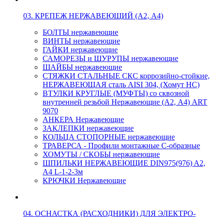
03. КРЕПЕЖ НЕРЖАВЕЮЩИЙ (А2, А4)
БОЛТЫ нержавеющие
ВИНТЫ нержавеющие
ГАЙКИ нержавеющие
САМОРЕЗЫ и ШУРУПЫ нержавеющие
ШАЙБЫ нержавеющие
СТЯЖКИ СТАЛЬНЫЕ СКС коррозийно-стойкие,
НЕРЖАВЕЮЩАЯ сталь AISI 304, (Хомут НС)
ВТУЛКИ КРУГЛЫЕ (МУФТЫ) со сквозной
внутренней резьбой Нержавеющие (А2, А4) ART
9070
АНКЕРА Нержавеющие
ЗАКЛЕПКИ нержавеющие
КОЛЬЦА СТОПОРНЫЕ нержавеющие
ТРАВЕРСА - Профили монтажные С-образные
ХОМУТЫ / СКОБЫ нержавеющие
ШПИЛЬКИ НЕРЖАВЕЮЩИЕ DIN975(976) A2,
А4 L-1-2-3м
КРЮЧКИ Нержавеющие
04. ОСНАСТКА (РАСХОДНИКИ) ДЛЯ ЭЛЕКТРО-