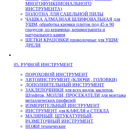
МНОГОФУНКЦИОНАЛЬНОГО
ИНСТРУМЕНТА)
ПОЛОТНА ДЛЯ САБЕЛЬНОЙ ПИЛЫ
ЧАШКА АЛМАЗНАЯ ШЛИФОВАЛЬНАЯ для
УШМ, обработка кромки плиток под 45 и 90
градусов, из керамики, керамогранита и
натурального камня
ЩЕТКИ КРАЦОВКИ проволочные для УШМ/
ДРЕЛИ
05. РУЧНОЙ ИНСТРУМЕНТ
ПОРОХОВОЙ ИНСТРУМЕНТ
АВТОИНСТРУМЕНТ (КЛЮЧИ , ГОЛОВКИ)
ДОПОЛНИТЕЛЬНЫЙ ИНСТРУМЕНТ
ЗАКЛЕПОЧНИКИ для всех видов заклепок,
Штифтов, МОЛЛИ, ПРОСЕКАТЕЛИ для монтажа
металлических профилей
ИЗМЕРИТЕЛЬНЫЙ ИНСТРУМЕНТ
ИНСТРУМЕНТ для КАФЕЛЯ и СТЕКЛА
МАЛЯРНЫЙ, ШТУКАТУРНЫЙ,
РАЗМЕТОЧНЫЙ ИНСТРУМЕНТ
НОЖИ технические