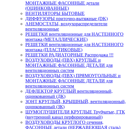
МОНТАЖНЫЕ ФАСОННЫЕ детали
(ОЦИНКОВАННЫЕ)
ВЕНТИЛЯТОРЫ БЫТОВЫЕ
ДИФФУЗОРЫ приточно-вытяжные (DK)
АНЕМОСТАТЫ, воздухораспределители
вентиляционные
РЕШЕТКИ вентиляционные для НАСТЕННОГО
монтажа (МЕТАЛЛИЧЕСКИЕ)
РЕШЕТКИ вентиляционные для НАСТЕННОГО
монтажа (ПЛАСТИКОВЫЕ)
РЕШЕТКИ РАДИАТОРНЫЕ Распродажа !!!
ВОЗДУХОВОДЫ (ПВХ) КРУГЛЫЕ и
МОНТАЖНЫЕ ФАСОННЫЕ ДЕТАЛИ для
вентиляционных систем
ВОЗДУХОВОДЫ (ПВХ) ПРЯМОУГОЛЬНЫЕ и
МОНТАЖНЫЕ ФАСОННЫЕ ДЕТАЛИ для
вентиляционных систем
ДЕФЛЕКТОР КРУГЛЫЙ вентиляционный,
оцинкованный (ДК)
ЗОНТ КРУГЛЫЙ, КРЫШНЫЙ, вентиляционный,
оцинкованный (ЗК)
ШУМОГЛУШИТЕЛИ КРУГЛЫЕ Трубчатые, ГТК
(внутренний канал перфорированный)
ВОЗДУХОВОДЫ КРУГЛОГО сечения,
ФАСОННЫЕ детали (НЕРЖАВЕЮЩАЯ сталь)