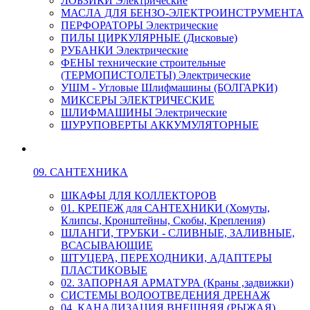
ЛОБЗИКИ Электрические
МАСЛА ДЛЯ БЕНЗО-ЭЛЕКТРОИНСТРУМЕНТА
ПЕРФОРАТОРЫ Электрические
ПИЛЫ ЦИРКУЛЯРНЫЕ (Дисковые)
РУБАНКИ Электрические
ФЕНЫ технические строительные
(ТЕРМОПИСТОЛЕТЫ) Электрические
УШМ - Угловые Шлифмашины (БОЛГАРКИ)
МИКСЕРЫ ЭЛЕКТРИЧЕСКИЕ
ШЛИФМАШИНЫ Электрические
ШУРУПОВЕРТЫ АККУМУЛЯТОРНЫЕ
09. САНТЕХНИКА
ШКАФЫ ДЛЯ КОЛЛЕКТОРОВ
01. КРЕПЕЖ для САНТЕХНИКИ (Хомуты,
Клипсы, Кронштейны, Скобы, Крепления)
ШЛАНГИ, ТРУБКИ - СЛИВНЫЕ, ЗАЛИВНЫЕ,
ВСАСЫВАЮЩИЕ
ШТУЦЕРА, ПЕРЕХОДНИКИ, АДАПТЕРЫ
ПЛАСТИКОВЫЕ
02. ЗАПОРНАЯ АРМАТУРА (Краны ,задвижки)
СИСТЕМЫ ВОДООТВЕДЕНИЯ ДРЕНАЖ
04. КАНАЛИЗАЦИЯ ВНЕШНЯЯ (РЫЖАЯ)