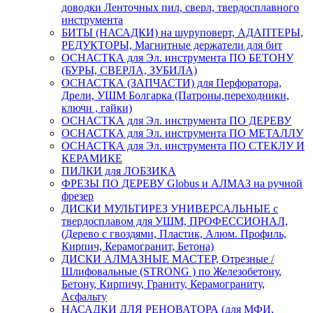
доводки Ленточных пил, сверл, твердосплавного
инструмента
БИТЫ (НАСАДКИ) на шуруповерт, АДАПТЕРЫ,
РЕДУКТОРЫ, Магнитные держатели для бит
ОСНАСТКА для Эл. инструмента ПО БЕТОНУ
(БУРЫ, СВЕРЛА, ЗУБИЛА)
ОСНАСТКА (ЗАПЧАСТИ) для Перфоратора,
Дрели, УШМ Болгарка (Патроны,переходники,
ключи , гайки)
ОСНАСТКА для Эл. инструмента ПО ДЕРЕВУ
ОСНАСТКА для Эл. инструмента ПО МЕТАЛЛУ
ОСНАСТКА для Эл. инструмента ПО СТЕКЛУ И
КЕРАМИКЕ
ПИЛКИ для ЛОБЗИКА
ФРЕЗЫ ПО ДЕРЕВУ Globus и АЛМАЗ на ручной
фрезер
ДИСКИ МУЛЬТИРЕЗ УНИВЕРСАЛЬНЫЕ с
твердосплавом для УШМ, ПРОФЕССИОНАЛ,
(Дерево с гвоздями, Пластик, Алюм. Профиль,
Кирпич, Керамогранит, Бетона)
ДИСКИ АЛМАЗНЫЕ МАСТЕР, Отрезные /
Шлифовальные (STRONG ) по Железобетону,
Бетону, Кирпичу, Граниту, Керамограниту,
Асфальту
НАСАДКИ ДЛЯ РЕНОВАТОРА (для МФИ,