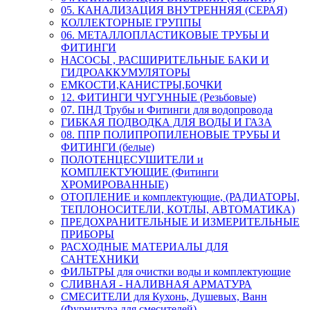
05. КАНАЛИЗАЦИЯ ВНУТРЕННЯЯ (СЕРАЯ)
КОЛЛЕКТОРНЫЕ ГРУППЫ
06. МЕТАЛЛОПЛАСТИКОВЫЕ ТРУБЫ И
ФИТИНГИ
НАСОСЫ , РАСШИРИТЕЛЬНЫЕ БАКИ И
ГИДРОАККУМУЛЯТОРЫ
ЕМКОСТИ,КАНИСТРЫ,БОЧКИ
12. ФИТИНГИ ЧУГУННЫЕ (Резьбовые)
07. ПНД Трубы и Фитинги для водопровода
ГИБКАЯ ПОДВОДКА ДЛЯ ВОДЫ И ГАЗА
08. ППР ПОЛИПРОПИЛЕНОВЫЕ ТРУБЫ И
ФИТИНГИ (белые)
ПОЛОТЕНЦЕСУШИТЕЛИ и
КОМПЛЕКТУЮЩИЕ (Фитинги
ХРОМИРОВАННЫЕ)
ОТОПЛЕНИЕ и комплектующие, (РАДИАТОРЫ,
ТЕПЛОНОСИТЕЛИ, КОТЛЫ, АВТОМАТИКА)
ПРЕДОХРАНИТЕЛЬНЫЕ И ИЗМЕРИТЕЛЬНЫЕ
ПРИБОРЫ
РАСХОДНЫЕ МАТЕРИАЛЫ ДЛЯ
САНТЕХНИКИ
ФИЛЬТРЫ для очистки воды и комплектующие
СЛИВНАЯ - НАЛИВНАЯ АРМАТУРА
СМЕСИТЕЛИ для Кухонь, Душевых, Ванн
(Фурнитура для смесителей)