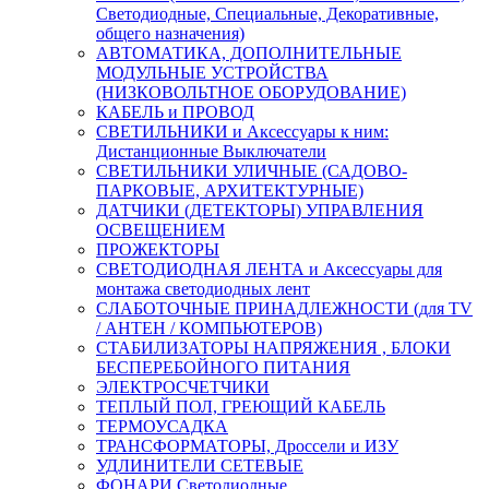
Светодиодные, Специальные, Декоративные,
общего назначения)
АВТОМАТИКА, ДОПОЛНИТЕЛЬНЫЕ
МОДУЛЬНЫЕ УСТРОЙСТВА
(НИЗКОВОЛЬТНОЕ ОБОРУДОВАНИЕ)
КАБЕЛЬ и ПРОВОД
СВЕТИЛЬНИКИ и Аксессуары к ним:
Дистанционные Выключатели
СВЕТИЛЬНИКИ УЛИЧНЫЕ (САДОВО-
ПАРКОВЫЕ, АРХИТЕКТУРНЫЕ)
ДАТЧИКИ (ДЕТЕКТОРЫ) УПРАВЛЕНИЯ
ОСВЕЩЕНИЕМ
ПРОЖЕКТОРЫ
СВЕТОДИОДНАЯ ЛЕНТА и Аксессуары для
монтажа светодиодных лент
СЛАБОТОЧНЫЕ ПРИНАДЛЕЖНОСТИ (для TV
/ АНТЕН / КОМПЬЮТЕРОВ)
СТАБИЛИЗАТОРЫ НАПРЯЖЕНИЯ , БЛОКИ
БЕСПЕРЕБОЙНОГО ПИТАНИЯ
ЭЛЕКТРОСЧЕТЧИКИ
ТЕПЛЫЙ ПОЛ, ГРЕЮЩИЙ КАБЕЛЬ
ТЕРМОУСАДКА
ТРАНСФОРМАТОРЫ, Дроссели и ИЗУ
УДЛИНИТЕЛИ СЕТЕВЫЕ
ФОНАРИ Светодиодные