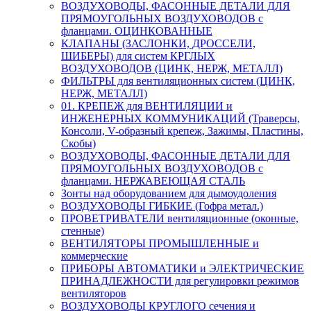
ВОЗДУХОВОДЫ, ФАСОННЫЕ ДЕТАЛИ ДЛЯ
ПРЯМОУГОЛЬНЫХ ВОЗДУХОВОДОВ с
фланцами. ОЦИНКОВАННЫЕ
КЛАПАНЫ (ЗАСЛОНКИ, ДРОССЕЛИ,
ШИБЕРЫ) для систем КРГЛЫХ
ВОЗДУХОВОДОВ (ЦИНК, НЕРЖ, МЕТАЛЛ)
ФИЛЬТРЫ для вентиляционных систем (ЦИНК,
НЕРЖ, МЕТАЛЛ)
01. КРЕПЕЖ для ВЕНТИЛЯЦИИ и
ИНЖЕНЕРНЫХ КОММУНИКАЦИЙ (Траверсы,
Консоли, V-образный крепеж, Зажимы, Пластины,
Скобы)
ВОЗДУХОВОДЫ, ФАСОННЫЕ ДЕТАЛИ ДЛЯ
ПРЯМОУГОЛЬНЫХ ВОЗДУХОВОДОВ с
фланцами. НЕРЖАВЕЮЩАЯ СТАЛЬ
Зонты над оборудованием для дымоудоления
ВОЗДУХОВОДЫ ГИБКИЕ (Гофра метал.)
ПРОВЕТРИВАТЕЛИ вентиляционные (оконные,
стенные)
ВЕНТИЛЯТОРЫ ПРОМЫШЛЕННЫЕ и
коммерческие
ПРИБОРЫ АВТОМАТИКИ и ЭЛЕКТРИЧЕСКИЕ
ПРИНАДЛЕЖНОСТИ для регулировки режимов
вентиляторов
ВОЗДУХОВОДЫ КРУГЛОГО сечения и